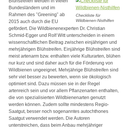
Blühstreifen werden in vielen
Park
Busy
Bundesländern und im
Bee
Rahmen des "Greening" ab
Checkliste für
und
Wildbienen-Nisthilfen
2015 auch durch die EU
die
Ökonomie
gefördert. Die Wildbienenexperten Dr. Christian
Biene
Schmid-Egger und Rolf Witt unterscheiden in einem
und
wissenschaftlichen Beitrag zwischen einjährigen und
Klimawandel
Bee
mehrjährigen Blühstreifen. Einjährige Blühstreifen sind
healthy
meist artenarm bzw. enthalten viele Kulturarten, blühen
-
nur kurz und sind daher auch für die Förderung von
Bienenprodukte
und
Wildbienen ungeeignet. Mehrjährige Blühstreifen sind
menschliche
sehr viel besser zu bewerten, wenn sie ökologisch
Gesundheit
optimiert sind. Dazu müssen sie in der Regel
Bienenfreundlicher
Garten
artenreich sein und vor allem Pflanzenarten enthalten,
Faszination
die von spezialisierten Wildbienenarten genutzt
Wildbienen
werden können. Zudem sollte mindestens Regio-
Biene
und
Saatgut, besser noch sogenanntes autochthones
Pollen
Saatgut verwendet werden. Die Autoren
Franz
unterstreichen, dass beim Anbau mehrjähriger
von