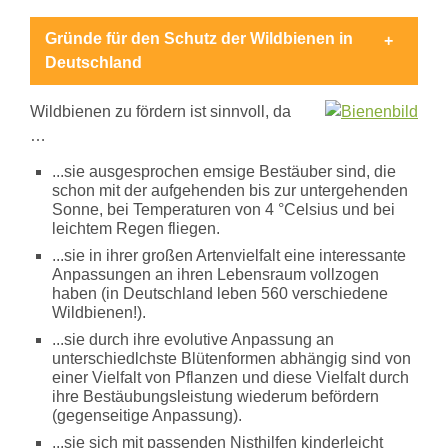
gut
für
Gründe für den Schutz der Wildbienen in
Biene,
Deutschland
Vogel,
Mensch
Bienen
Wildbienen zu fördern ist sinnvoll, da
-
technische
…
Wunderwerke
Schöpfungsverantwortung
...sie ausgesprochen emsige Bestäuber sind, die
Berufsschule
schon mit der aufgehenden bis zur untergehenden
Wege
Sonne, bei Temperaturen von 4 °Celsius und bei
durch
leichtem Regen fliegen.
den
...sie in ihrer großen Artenvielfalt eine interessante
Tag
Anpassungen an ihren Lebensraum vollzogen
Skulpturenpark
haben (in Deutschland leben 560 verschiedene
auf
Wildbienen!).
Seminarwiese
-
...sie durch ihre evolutive Anpassung an
Laudato
unterschiedlchste Blütenformen abhängig sind von
Si!
einer Vielfalt von Pflanzen und diese Vielfalt durch
Biene
ihre Bestäubungsleistung wiederum befördern
und
(gegenseitige Anpassung).
katholische
Heilige
...sie sich mit passenden Nisthilfen kinderleicht