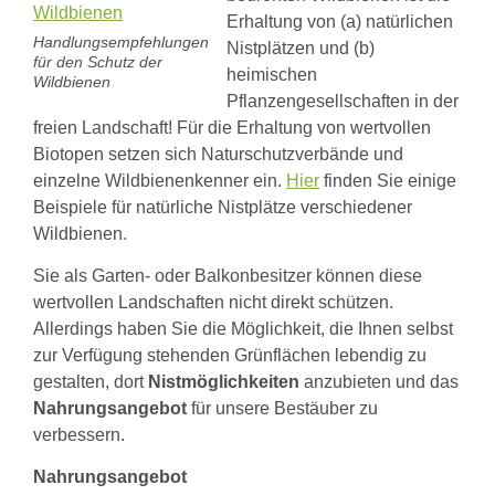
und
Links
die
Erhaltung von (a) natürlichen
Schöpfung
Handlungsempfehlungen
Wildbienen
Nistplätzen und (b)
Einer
für den Schutz der
Wildbienenarten
heimischen
für
Wildbienen
Bestäubungsfunktion
alle
Pflanzengesellschaften in der
Gefährdung
-
Schutz
freien Landschaft! Für die Erhaltung von wertvollen
Alle
und
Biotopen setzen sich Naturschutzverbände und
für
Hilfe
einen
einzelne Wildbienenkenner ein.
Hier
finden Sie einige
Literatur
-
Links
Beispiele für natürliche Nistplätze verschiedener
Superorganismus
Wildbienen.
Bienenfreundlich
Biene
Gärtnern
Kloster
Sie als Garten- oder Balkonbesitzer können diese
Allgemein
Walburg
Links
und
wertvollen Landschaften nicht direkt schützen.
die
Allerdings haben Sie die Möglichkeit, die Ihnen selbst
Biologische
Schöpfung
Vielfalt
zur Verfügung stehenden Grünflächen lebendig zu
Welt
durch
gestalten, dort
Nistmöglichkeiten
anzubieten und das
Bienenaugen
Nahrungsangebot
für unsere Bestäuber zu
Regionaler
verbessern.
Imkerhonig
-
Nahrungsangebot
goldwert!