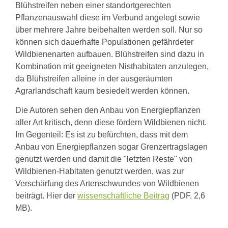
Sales
Blühstreifen neben einer standortgerechten
und
Pflanzenauswahl diese im Verbund angelegt sowie
die
über mehrere Jahre beibehalten werden soll. Nur so
Biene
Bienentanz
können sich dauerhafte Populationen gefährdeter
modern
Wildbienenarten aufbauen. Blühstreifen sind dazu in
Bienenforschung
Kombination mit geeigneten Nisthabitaten anzulegen,
mit
HOBOS
da Blühstreifen alleine in der ausgeräumten
Biene
Agrarlandschaft kaum besiedelt werden können.
und
Honig
Die Autoren sehen den Anbau von Energiepflanzen
-
aller Art kritisch, denn diese fördern Wildbienen nicht.
feste
Begleiter
Im Gegenteil: Es ist zu befürchten, dass mit dem
der
Anbau von Energiepflanzen sogar Grenzertragslagen
menschlichen
genutzt werden und damit die "letzten Reste" von
Geschichte
Osterkerze
Wildbienen-Habitaten genutzt werden, was zur
als
Verschärfung des Artenschwundes von Wildbienen
Sinnbild
beiträgt. Hier der
wissenschaftliche Beitrag
(PDF, 2,6
neuen
Lebens
MB).
Streuobstwiesen
-