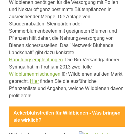
Bald
Wildbienen benötigen für die Versorgung mit Pollen
ausgesummt?
und Nektar oft ganz bestimmte Blütenpflanzen in
Bienen
ausreichender Menge. Die Anlage von
brauchen
Hilfe
Staudenrabatten, Steingärten oder
Die
Sommerblumenbeeten mit geeigneten Blumen und
Biene
Pflanzen hilft daher, die Nahrungsversorgung von
-
ein
Bienen sicherzustellen. Das "Netzwerk Blühende
musikalisches
Landschaft" gibt dazu konkrete
Leitmotiv
Handlungsempfehlungen
. Die Bio-Versandgärtnerei
Biene
und
Syringa hat im Frühjahr 2013 zwei tolle
Blüte
Wildblumenmischungen
für Wildbienen auf den Markt
-
gebracht.
Hier
finden Sie die ausführliche
Koevolution
Biene
Pflanzenliste und Angaben, welche Wildbienen davon
zwischen
profitieren!
Barock
und
Aufklärung
Ackerblühstreifen für Wildbienen - Was bringen
-
Entdeckungen
sie wirklich?
im
Cobenzl