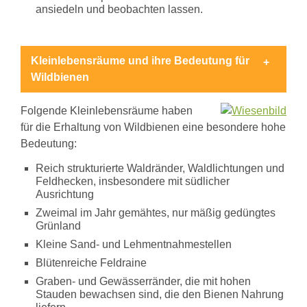
Biene
ansiedeln und beobachten lassen.
im
Garten
der
Sinne
Kleinlebensräume und ihre Bedeutung für
Biene
Wildbienen
und
Bibel
Folgende Kleinlebensräume haben
Summen
für die Erhaltung von Wildbienen eine besondere hohe
Sie
mit!
Bedeutung:
Unterrichtsmaterial
Stimmen
Reich strukturierte Waldränder, Waldlichtungen und
der
Feldhecken, insbesondere mit südlicher
Unterstützer
Ausrichtung
Aktiv
Zweimal im Jahr gemähtes, nur mäßig gedüngtes
werden,
Grünland
aber
wie?
Kleine Sand- und Lehmentnahmestellen
Presse
Blütenreiche Feldraine
Pressespiegel
Graben- und Gewässerränder, die mit hohen
Pressematerial
Stauden bewachsen sind, die den Bienen Nahrung
/