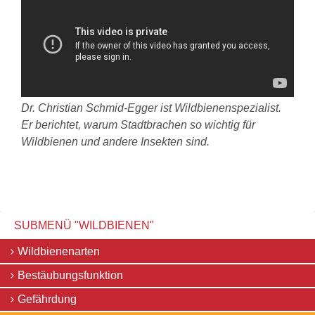
Dr. Christian Schmid-Egger ist Wildbienenspezialist.
Er berichtet, warum Stadtbrachen so wichtig für
Wildbienen und andere Insekten sind.
SUBMENÜ "WILDBIENEN"
Navigation
Wildbienenarten
überspringen
Bestäubungsfunktion
Gefährdung