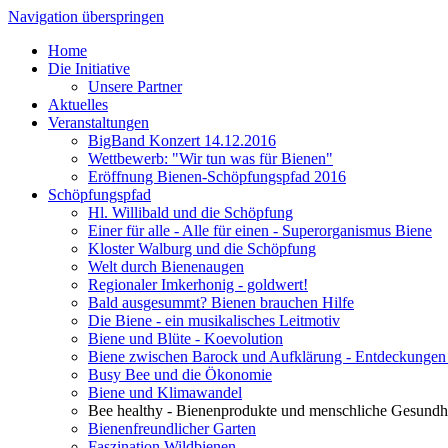
Navigation überspringen
Home
Die Initiative
Unsere Partner
Aktuelles
Veranstaltungen
BigBand Konzert 14.12.2016
Wettbewerb: "Wir tun was für Bienen"
Eröffnung Bienen-Schöpfungspfad 2016
Schöpfungspfad
Hl. Willibald und die Schöpfung
Einer für alle - Alle für einen - Superorganismus Biene
Kloster Walburg und die Schöpfung
Welt durch Bienenaugen
Regionaler Imkerhonig - goldwert!
Bald ausgesummt? Bienen brauchen Hilfe
Die Biene - ein musikalisches Leitmotiv
Biene und Blüte - Koevolution
Biene zwischen Barock und Aufklärung - Entdeckungen
Busy Bee und die Ökonomie
Biene und Klimawandel
Bee healthy - Bienenprodukte und menschliche Gesundh
Bienenfreundlicher Garten
Faszination Wildbienen