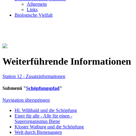
Allgemein
Links
Biologische Vielfalt
Weiterführende Informationen
Station 12 - Zusatzinformationen
Submenü "
Schöpfungspfad
"
Navigation überspringen
Hl. Willibald und die Schöpfung
Einer für alle - Alle für einen -
Superorganismus Biene
Kloster Walburg und die Schöpfung
Welt durch Bienenaugen