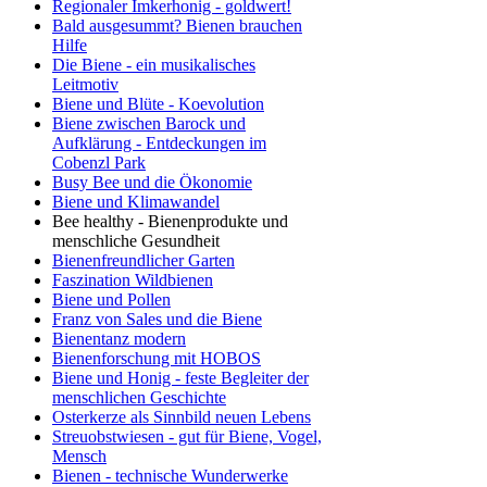
Regionaler Imkerhonig - goldwert!
Bald ausgesummt? Bienen brauchen
Hilfe
Die Biene - ein musikalisches
Leitmotiv
Biene und Blüte - Koevolution
Biene zwischen Barock und
Aufklärung - Entdeckungen im
Cobenzl Park
Busy Bee und die Ökonomie
Biene und Klimawandel
Bee healthy - Bienenprodukte und
menschliche Gesundheit
Bienenfreundlicher Garten
Faszination Wildbienen
Biene und Pollen
Franz von Sales und die Biene
Bienentanz modern
Bienenforschung mit HOBOS
Biene und Honig - feste Begleiter der
menschlichen Geschichte
Osterkerze als Sinnbild neuen Lebens
Streuobstwiesen - gut für Biene, Vogel,
Mensch
Bienen - technische Wunderwerke