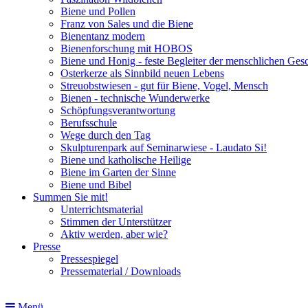
Biene und Pollen
Franz von Sales und die Biene
Bienentanz modern
Bienenforschung mit HOBOS
Biene und Honig - feste Begleiter der menschlichen Ges
Osterkerze als Sinnbild neuen Lebens
Streuobstwiesen - gut für Biene, Vogel, Mensch
Bienen - technische Wunderwerke
Schöpfungsverantwortung
Berufsschule
Wege durch den Tag
Skulpturenpark auf Seminarwiese - Laudato Si!
Biene und katholische Heilige
Biene im Garten der Sinne
Biene und Bibel
Summen Sie mit!
Unterrichtsmaterial
Stimmen der Unterstützer
Aktiv werden, aber wie?
Presse
Pressespiegel
Pressematerial / Downloads
Menü