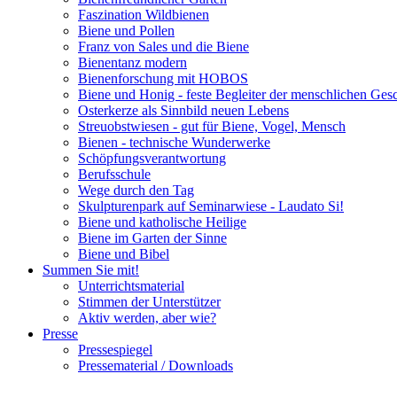
Faszination Wildbienen
Biene und Pollen
Franz von Sales und die Biene
Bienentanz modern
Bienenforschung mit HOBOS
Biene und Honig - feste Begleiter der menschlichen Ges
Osterkerze als Sinnbild neuen Lebens
Streuobstwiesen - gut für Biene, Vogel, Mensch
Bienen - technische Wunderwerke
Schöpfungsverantwortung
Berufsschule
Wege durch den Tag
Skulpturenpark auf Seminarwiese - Laudato Si!
Biene und katholische Heilige
Biene im Garten der Sinne
Biene und Bibel
Summen Sie mit!
Unterrichtsmaterial
Stimmen der Unterstützer
Aktiv werden, aber wie?
Presse
Pressespiegel
Pressematerial / Downloads