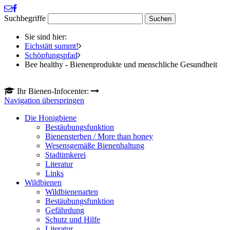
Suchbegriffe
Sie sind hier:
Eichstätt summt!
Schöpfungspfad
Bee healthy - Bienenprodukte und menschliche Gesundheit
Ihr Bienen-Infocenter:
Navigation überspringen
Die Honigbiene
Bestäubungsfunktion
Bienensterben / More than honey
Wesensgemäße Bienenhaltung
Stadtimkerei
Literatur
Links
Wildbienen
Wildbienenarten
Bestäubungsfunktion
Gefährdung
Schutz und Hilfe
Literatur