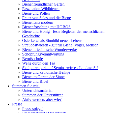
Bienenfreundlicher Garten
Faszination Wildbienen
Biene und Pollen
Franz von Sales und die Biene
Bienentanz modern
Bienenforschung mit HOBOS
Biene und Honig - feste Begleiter der menschlichen
Geschichte
Osterkerze als Sinnbild neuen Lebens
Streuobstwiesen - gut für Biene, Vogel, Mensch
Bienen - technische Wunderwerke
Schöpfungsverantwortung
Berufsschule
Wege durch den Tag
Skulpturenpark auf Seminarwiese - Laudato Si!
Biene und katholische Heilige
Biene im Garten der Sinne
Biene und Bibel
Summen Sie mit!
Unterrichtsmaterial
Stimmen der Unterstützer
Aktiv werden, aber wie?
Presse
Pressespiegel