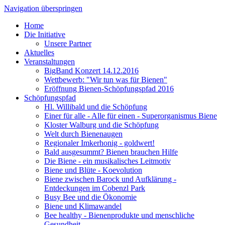
Navigation überspringen
Home
Die Initiative
Unsere Partner
Aktuelles
Veranstaltungen
BigBand Konzert 14.12.2016
Wettbewerb: "Wir tun was für Bienen"
Eröffnung Bienen-Schöpfungspfad 2016
Schöpfungspfad
Hl. Willibald und die Schöpfung
Einer für alle - Alle für einen - Superorganismus Biene
Kloster Walburg und die Schöpfung
Welt durch Bienenaugen
Regionaler Imkerhonig - goldwert!
Bald ausgesummt? Bienen brauchen Hilfe
Die Biene - ein musikalisches Leitmotiv
Biene und Blüte - Koevolution
Biene zwischen Barock und Aufklärung -
Entdeckungen im Cobenzl Park
Busy Bee und die Ökonomie
Biene und Klimawandel
Bee healthy - Bienenprodukte und menschliche
Gesundheit