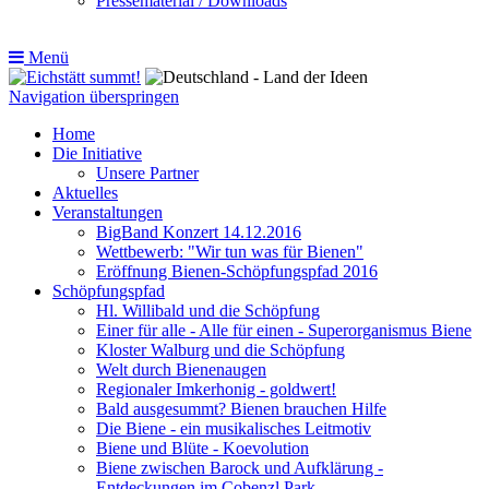
Pressematerial / Downloads
Menü
Navigation überspringen
Home
Die Initiative
Unsere Partner
Aktuelles
Veranstaltungen
BigBand Konzert 14.12.2016
Wettbewerb: "Wir tun was für Bienen"
Eröffnung Bienen-Schöpfungspfad 2016
Schöpfungspfad
Hl. Willibald und die Schöpfung
Einer für alle - Alle für einen - Superorganismus Biene
Kloster Walburg und die Schöpfung
Welt durch Bienenaugen
Regionaler Imkerhonig - goldwert!
Bald ausgesummt? Bienen brauchen Hilfe
Die Biene - ein musikalisches Leitmotiv
Biene und Blüte - Koevolution
Biene zwischen Barock und Aufklärung -
Entdeckungen im Cobenzl Park