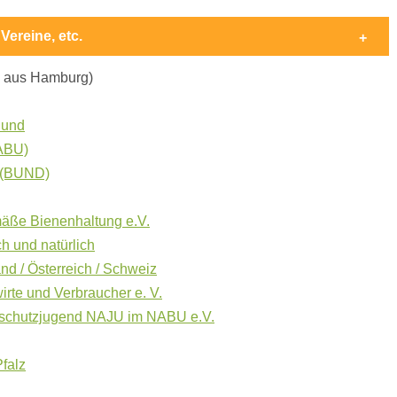
Vereine, etc.
ve aus Hamburg)
Bund
NABU)
. (BUND)
mäße Bienenhaltung e.V.
ch und natürlich
nd / Österreich / Schweiz
irte und Verbraucher e. V.
turschutzjugend NAJU im NABU e.V.
falz