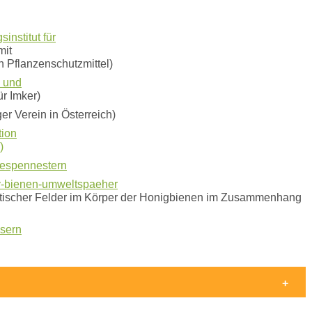
institut für
mit
 Pflanzenschutzmittel)
u und
ür Imker)
r Verein in Österreich)
tion
)
espennestern
y-bienen-umweltspaeher
statischer Felder im Körper der Honigbienen im Zusammenhang
sern