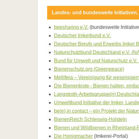
Bald
ausgesummt?
Bienen
Landes- und bundesweite Initiativen, 
brauchen
Hilfe
beesharing e.V.
(bundesweite Initiati
Die
Biene
Deutscher Imkerbund e.V.
-
Deutscher Berufs und Erwerbs Imker 
ein
musikalisches
Naturschutzbund Deutschland e.V. (
Leitmotiv
Bund für Umwelt und Naturschutz e.V
Biene
und
Bienenschutz.org (Greenpeace)
Blüte
Mellifera – Vereinigung für wesensge
-
Koevolution
Die Bienenkiste - Bienen halten, einfa
Biene
Langstroth-Arbeitsgruppe(n) Deutschla
zwischen
Barock
Umweltbund Initiative der Imker, Landw
und
be(e) in contact – ein Projekt der Na
Aufklärung
-
BienenReich Schleswig-Holstein
Entdeckungen
Bienen und Wildbienen in Rheinland-P
im
Cobenzl
Die Honigmacher
(Imkerei-Portal)