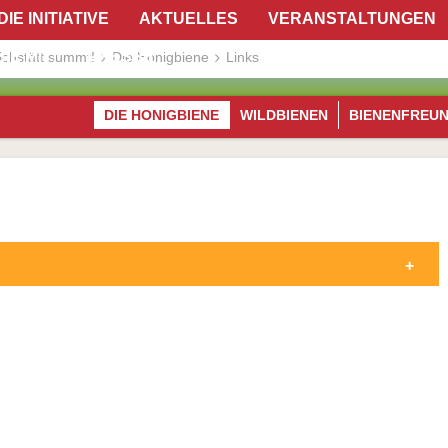
DIE INITIATIVE
AKTUELLES
VERANSTALTUNGEN
IE MIT!
PRESSE
ichstätt summt!
Die Honigbiene
Links
DIE HONIGBIENE
WILDBIENEN
BIENENFREU