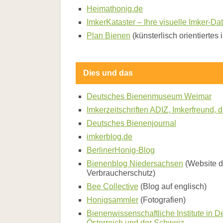
Park
Heimathonig.de
Busy
Bee
ImkerKataster – Ihre visuelle Imker-D
und
Plan Bienen
(künsterlisch orientiertes 
die
Ökonomie
Biene
und
Dies und das
Klimawandel
Bee
healthy
Deutsches Bienenmuseum Weimar
-
Imkerzeitschriften ADIZ, Imkerfreund, d
Bienenprodukte
und
Deutsches Bienenjournal
menschliche
imkerblog.de
Gesundheit
Bienenfreundlicher
BerlinerHonig-Blog
Garten
Bienenblog Niedersachsen
(Website d
Faszination
Wildbienen
Verbraucherschutz)
Biene
Bee Collective
(Blog auf englisch)
und
Pollen
Honigsammler
(Fotografien)
Franz
Bienenwissenschaftliche Institute in D
von
Österreich und der Schweiz