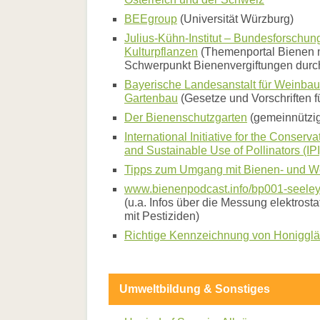
Sales
und
BEEgroup
(Universität Würzburg)
die
Julius-Kühn-Institut – Bundesforschungs
Biene
Kulturpflanzen
(Themenportal Bienen 
Bienentanz
Schwerpunkt Bienenvergiftungen durch
modern
Bienenforschung
Bayerische Landesanstalt für Weinba
mit
Gartenbau
(Gesetze und Vorschriften f
HOBOS
Der Bienenschutzgarten
(gemeinnützige
Biene
und
International Initiative for the Conserva
Honig
and Sustainable Use of Pollinators (IPI
-
Tipps zum Umgang mit Bienen- und W
feste
Begleiter
www.bienenpodcast.info/bp001-seele
der
(u.a. Infos über die Messung elektro
menschlichen
mit Pestiziden)
Geschichte
Richtige Kennzeichnung von Honigglä
Osterkerze
als
Sinnbild
neuen
Lebens
Umweltbildung & Sonstiges
Streuobstwiesen
-