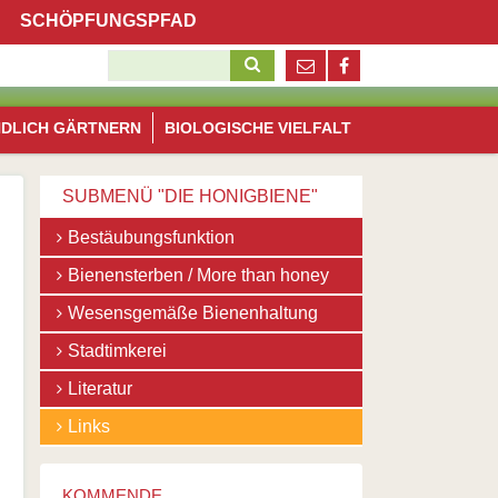
Navigation
SCHÖPFUNGSPFAD
überspringen
Suchbegriffe
Navigation
NDLICH GÄRTNERN
BIOLOGISCHE VIELFALT
überspringen
SUBMENÜ "DIE HONIGBIENE"
Navigation
Bestäubungsfunktion
überspringen
Bienensterben / More than honey
Wesensgemäße Bienenhaltung
Stadtimkerei
Literatur
Links
KOMMENDE