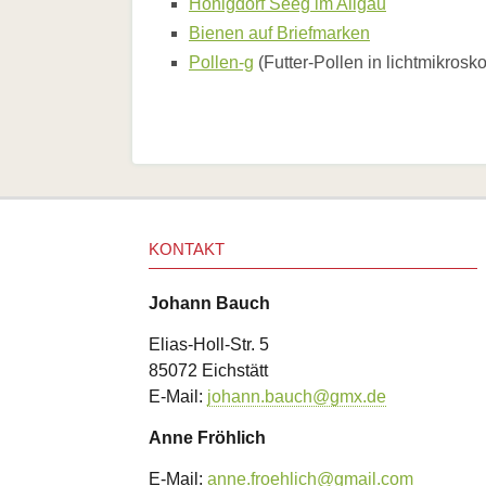
Honigdorf Seeg im Allgäu
gut
für
Bienen auf Briefmarken
Biene,
Pollen-g
(Futter-Pollen in lichtmikrosk
Vogel,
Mensch
Bienen
-
technische
Wunderwerke
Schöpfungsverantwortung
Berufsschule
Wege
durch
KONTAKT
den
Tag
Skulpturenpark
Johann Bauch
auf
Seminarwiese
Elias-Holl-Str. 5
-
85072 Eichstätt
Laudato
E-Mail:
johann.bauch@gmx.de
Si!
Biene
Anne Fröhlich
und
katholische
Heilige
E-Mail:
anne.froehlich@gmail.com