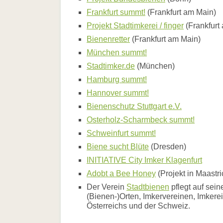
und
Hilfe
die
Frankfurt summt!
(Frankfurt am Main)
Literatur
Schöpfung
Projekt Stadtimkerei / finger
(Frankfurt
Links
Einer
für
Bienenretter
(Frankfurt am Main)
Bienenfreundlich
alle
Gärtnern
München summt!
-
Allgemein
Alle
Stadtimker.de
(München)
Links
für
Hamburg summt!
einen
Biologische
-
Hannover summt!
Vielfalt
Superorganismus
Bienenschutz Stuttgart e.V.
Biene
Kloster
Osterholz-Scharmbeck summt!
Walburg
Schweinfurt summt!
und
die
Biene sucht Blüte
(Dresden)
Schöpfung
INITIATIVE City Imker Klagenfurt
Welt
durch
Adobt a Bee Honey
(Projekt in Maastri
Bienenaugen
Der Verein
Stadtbienen
pflegt auf sei
Regionaler
(Bienen-)Orten, Imkervereinen, Imker
Imkerhonig
Österreichs und der Schweiz.
-
goldwert!