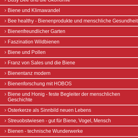
Bald
ausgesummt?
Biene und Klimawandel
Bienen
brauchen
Bee healthy - Bienenprodukte und menschliche Gesundheit
Hilfe
Die
Bienenfreundlicher Garten
Biene
-
Faszination Wildbienen
ein
musikalisches
Biene und Pollen
Leitmotiv
Biene
Franz von Sales und die Biene
und
Blüte
Bienentanz modern
-
Bienenforschung mit HOBOS
Koevolution
Biene
Biene und Honig - feste Begleiter der menschlichen
zwischen
Geschichte
Barock
und
Osterkerze als Sinnbild neuen Lebens
Aufklärung
-
Streuobstwiesen - gut für Biene, Vogel, Mensch
Entdeckungen
im
Bienen - technische Wunderwerke
Cobenzl