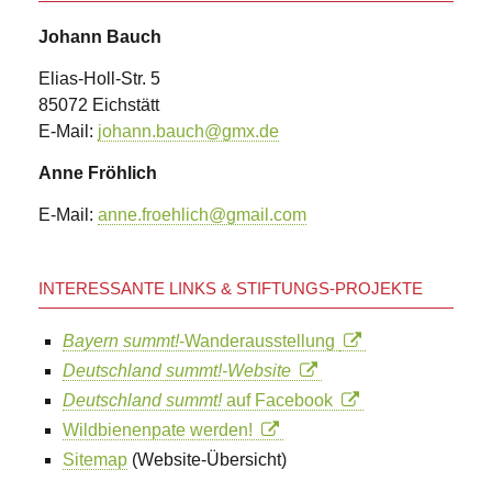
Sales
und
Johann Bauch
die
Biene
Elias-Holl-Str. 5
Bienentanz
85072 Eichstätt
modern
Bienenforschung
E-Mail:
johann.bauch@gmx.de
mit
HOBOS
Anne Fröhlich
Biene
und
E-Mail:
anne.froehlich@gmail.com
Honig
-
feste
Begleiter
INTERESSANTE LINKS & STIFTUNGS-PROJEKTE
der
menschlichen
Bayern summt!
-Wanderausstellung
Geschichte
Osterkerze
Deutschland summt!-Website
als
Deutschland summt!
auf Facebook
Sinnbild
neuen
Wildbienenpate werden!
Lebens
Sitemap
(Website-Übersicht)
Streuobstwiesen
-