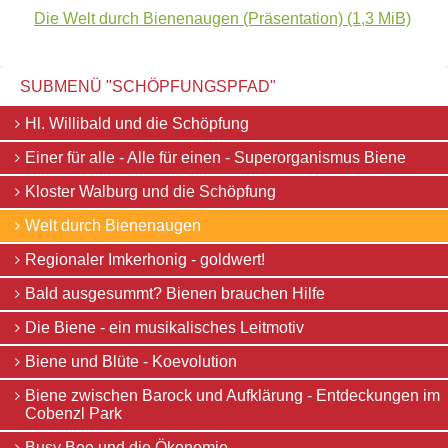
und
Links
Die Welt durch Bienenaugen (Präsentation)
(1,3 MiB)
die
Schöpfung
Wildbienen
Einer
Wildbienenarten
für
Bestäubungsfunktion
SUBMENÜ "
SCHÖPFUNGSPFAD
"
alle
Gefährdung
-
Schutz
Navigation
Hl. Willibald und die Schöpfung
Alle
und
überspringen
für
Hilfe
Einer für alle - Alle für einen - Superorganismus Biene
einen
Literatur
-
Links
Kloster Walburg und die Schöpfung
Superorganismus
Bienenfreundlich
Biene
Welt durch Bienenaugen
Gärtnern
Kloster
Allgemein
Walburg
Regionaler Imkerhonig - goldwert!
Links
und
die
Bald ausgesummt? Bienen brauchen Hilfe
Biologische
Schöpfung
Vielfalt
Welt
Die Biene - ein musikalisches Leitmotiv
durch
Bienenaugen
Biene und Blüte - Koevolution
Regionaler
Biene zwischen Barock und Aufklärung - Entdeckungen im
Imkerhonig
Cobenzl Park
-
goldwert!
Busy Bee und die Ökonomie