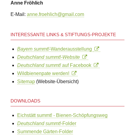
Sales
Anne Fröhlich
und
die
E-Mail:
anne.froehlich@gmail.com
Biene
Bienentanz
modern
INTERESSANTE LINKS & STIFTUNGS-PROJEKTE
Bienenforschung
mit
HOBOS
Bayern summt!
-Wanderausstellung
Biene
und
Deutschland summt!-Website
Honig
Deutschland summt!
auf Facebook
-
feste
Wildbienenpate werden!
Begleiter
Sitemap
(Website-Übersicht)
der
menschlichen
Geschichte
Osterkerze
DOWNLOADS
als
Sinnbild
Eichstätt summt! - Bienen-Schöpfungsweg
neuen
Lebens
Deutschland summt!
-Folder
Streuobstwiesen
Summende Gärten-Folder
-