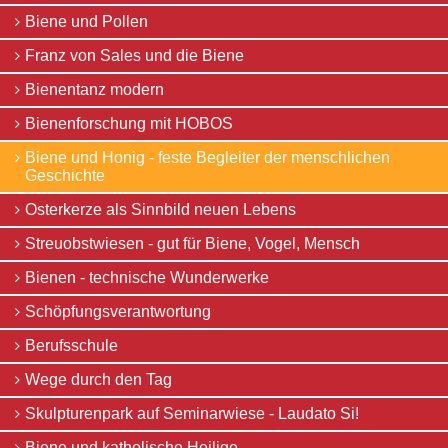
Bald
ausgesummt?
Biene und Pollen
Bienen
Franz von Sales und die Biene
brauchen
Hilfe
Bienentanz modern
Die
Biene
Bienenforschung mit HOBOS
-
ein
Biene und Honig - feste Begleiter der menschlichen
musikalisches
Geschichte
Leitmotiv
Biene
Osterkerze als Sinnbild neuen Lebens
und
Blüte
Streuobstwiesen - gut für Biene, Vogel, Mensch
-
Koevolution
Bienen - technische Wunderwerke
Biene
zwischen
Schöpfungsverantwortung
Barock
und
Berufsschule
Aufklärung
Wege durch den Tag
-
Entdeckungen
Skulpturenpark auf Seminarwiese - Laudato Si!
im
Cobenzl
Biene und katholische Heilige