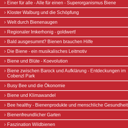
und
Links
Einer für alle - Alle für einen - Superorganismus Biene
die
Schöpfung
Wildbienen
Kloster Walburg und die Schöpfung
Einer
Wildbienenarten
für
Bestäubungsfunktion
Welt durch Bienenaugen
alle
Gefährdung
-
Regionaler Imkerhonig - goldwert!
Schutz
Alle
und
für
Bald ausgesummt? Bienen brauchen Hilfe
Hilfe
einen
Literatur
Die Biene - ein musikalisches Leitmotiv
-
Links
Superorganismus
Biene und Blüte - Koevolution
Bienenfreundlich
Biene
Gärtnern
Kloster
Biene zwischen Barock und Aufklärung - Entdeckungen im
Allgemein
Walburg
Cobenzl Park
Links
und
die
Busy Bee und die Ökonomie
Biologische
Schöpfung
Vielfalt
Welt
Biene und Klimawandel
durch
Bienenaugen
Bee healthy - Bienenprodukte und menschliche Gesundheit
Regionaler
Imkerhonig
Bienenfreundlicher Garten
-
goldwert!
Faszination Wildbienen