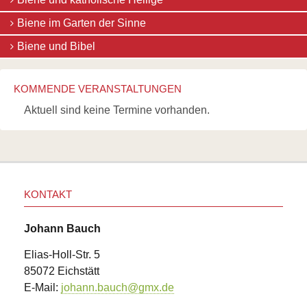
Park
Busy
Biene im Garten der Sinne
Bee
und
Biene und Bibel
die
Ökonomie
Biene
KOMMENDE VERANSTALTUNGEN
und
Klimawandel
Aktuell sind keine Termine vorhanden.
Bee
healthy
-
Bienenprodukte
und
menschliche
Gesundheit
KONTAKT
Bienenfreundlicher
Garten
Faszination
Johann Bauch
Wildbienen
Biene
Elias-Holl-Str. 5
und
85072 Eichstätt
Pollen
Franz
E-Mail:
johann.bauch@gmx.de
von